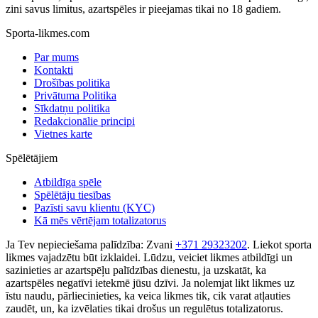
zini savus limitus, azartspēles ir pieejamas tikai no 18 gadiem.
Sporta-likmes.com
Par mums
Kontakti
Drošības politika
Privātuma Politika
Sīkdatņu politika
Redakcionālie principi
Vietnes karte
Spēlētājiem
Atbildīga spēle
Spēlētāju tiesības
Pazīsti savu klientu (KYC)
Kā mēs vērtējam totalizatorus
Ja Tev nepieciešama palīdzība: Zvani
+371 29323202
. Liekot sporta
likmes vajadzētu būt izklaidei. Lūdzu, veiciet likmes atbildīgi un
sazinieties ar azartspēļu palīdzības dienestu, ja uzskatāt, ka
azartspēles negatīvi ietekmē jūsu dzīvi. Ja nolemjat likt likmes uz
īstu naudu, pārliecinieties, ka veica likmes tik, cik varat atļauties
zaudēt, un, ka izvēlaties tikai drošus un regulētus totalizatorus.