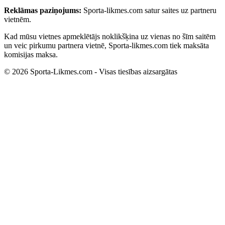
Reklāmas paziņojums:
Sporta-likmes.com satur saites uz partneru
vietnēm.
Kad mūsu vietnes apmeklētājs noklikšķina uz vienas no šīm saitēm
un veic pirkumu partnera vietnē, Sporta-likmes.com tiek maksāta
komisijas maksa.
© 2026 Sporta-Likmes.com - Visas tiesības aizsargātas