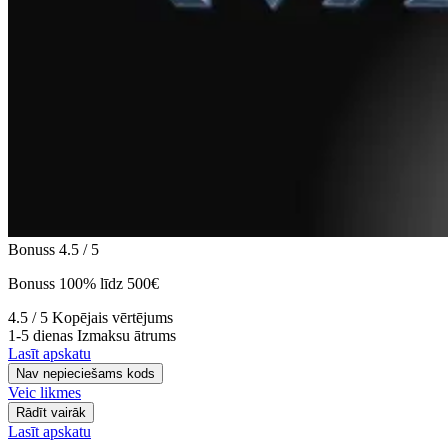
Bonuss
4.5
/ 5
Bonuss 100% līdz 500€
4.5
/ 5
Kopējais vērtējums
1-5 dienas
Izmaksu ātrums
Lasīt apskatu
Nav nepieciešams kods
Veic likmes
Rādīt vairāk
Lasīt apskatu