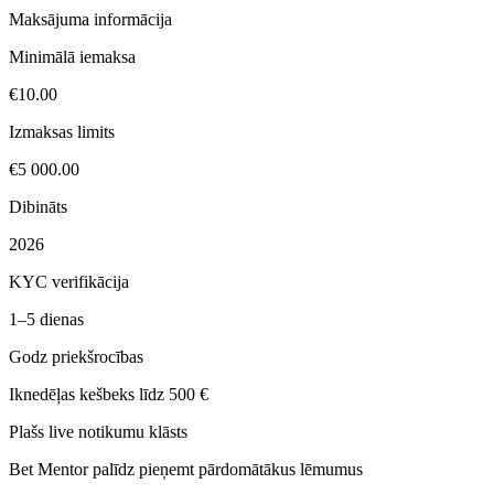
Maksājuma informācija
Minimālā iemaksa
€10.00
Izmaksas limits
€5 000.00
Dibināts
2026
KYC verifikācija
1–5 dienas
Godz priekšrocības
Iknedēļas kešbeks līdz 500 €
Plašs live notikumu klāsts
Bet Mentor palīdz pieņemt pārdomātākus lēmumus