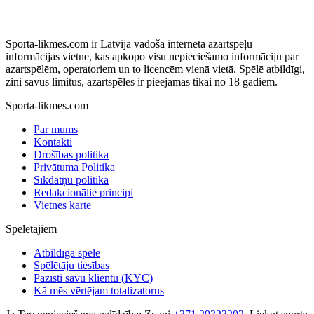
Sporta-likmes.com ir Latvijā vadošā interneta azartspēļu
informācijas vietne, kas apkopo visu nepieciešamo informāciju par
azartspēlēm, operatoriem un to licencēm vienā vietā. Spēlē atbildīgi,
zini savus limitus, azartspēles ir pieejamas tikai no 18 gadiem.
Sporta-likmes.com
Par mums
Kontakti
Drošības politika
Privātuma Politika
Sīkdatņu politika
Redakcionālie principi
Vietnes karte
Spēlētājiem
Atbildīga spēle
Spēlētāju tiesības
Pazīsti savu klientu (KYC)
Kā mēs vērtējam totalizatorus