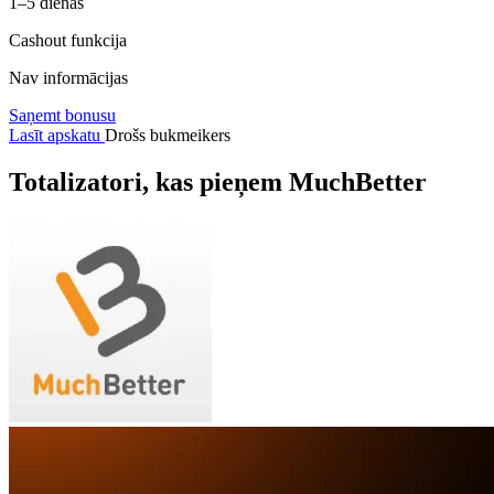
1–5 dienas
Cashout funkcija
Nav informācijas
Saņemt bonusu
Lasīt apskatu
Drošs bukmeikers
Totalizatori, kas pieņem MuchBetter