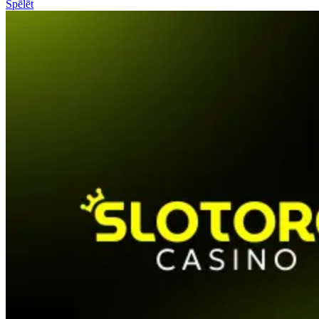
Spēlēt