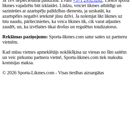
Ja Tev nepieciešama palīdzība: Zvani
+371 29323202
. Liekot sporta
likmes vajadzētu būt izklaidei. Lūdzu, veiciet likmes atbildīgi un
sazinieties ar azartspēļu palīdzības dienestu, ja uzskatāt, ka
azartspēles negatīvi ietekmē jūsu dzīvi. Ja nolemjat likt likmes uz
īstu naudu, pārliecinieties, ka veica likmes tik, cik varat atļauties
zaudēt, un, ka izvēlaties tikai drošus un regulētus totalizatorus.
Reklāmas paziņojums:
Sporta-likmes.com satur saites uz partneru
vietnēm.
Kad mūsu vietnes apmeklētājs noklikšķina uz vienas no šīm saitēm
un veic pirkumu partnera vietnē, Sporta-likmes.com tiek maksāta
komisijas maksa.
© 2026 Sporta-Likmes.com - Visas tiesības aizsargātas