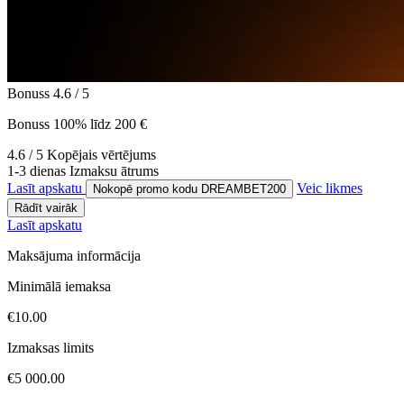
Bonuss
4.6
/ 5
Bonuss 100% līdz 200 €
4.6
/ 5
Kopējais vērtējums
1-3 dienas
Izmaksu ātrums
Lasīt apskatu
Veic likmes
Nokopē promo kodu
DREAMBET200
Rādīt vairāk
Lasīt apskatu
Maksājuma informācija
Minimālā iemaksa
€10.00
Izmaksas limits
€5 000.00