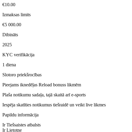
€10.00
Izmaksas limits
€5 000.00
Dibināts
2025
KYC verifikācija
1 diena
Slotoro priekšrocības
Pieejams iknedēļas Reload bonuss likmēm
Plaša notikumu sadaļa, tajā skaitā arī e-sports
Iespēja skatīties notikumus tiešraidē un veikt live likmes
Papildu informācija
Ir
Tiešsaistes atbalsts
Ir
Lietotne