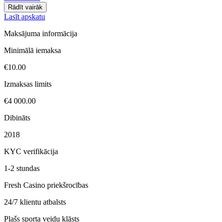
Rādīt vairāk
Lasīt apskatu
Maksājuma informācija
Minimālā iemaksa
€10.00
Izmaksas limits
€4 000.00
Dibināts
2018
KYC verifikācija
1-2 stundas
Fresh Casino priekšrocības
24/7 klientu atbalsts
Plašs sporta veidu klāsts