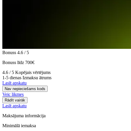
Bonuss
4.6
/ 5
Bonuss līdz 700€
4.6
/ 5
Kopējais vērtējums
1-5 dienas
Izmaksu ātrums
Lasīt apskatu
Nav nepieciešams kods
Veic likmes
Rādīt vairāk
Lasīt apskatu
Maksājuma informācija
Minimālā iemaksa