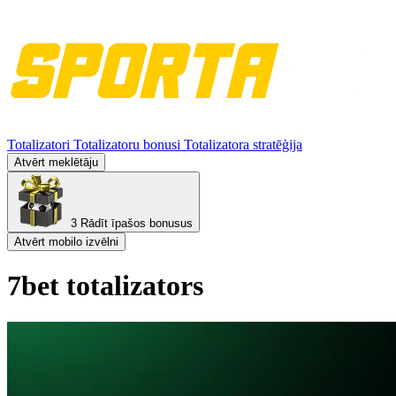
Totalizatori
Totalizatoru bonusi
Totalizatora stratēģija
Atvērt meklētāju
3
Rādīt īpašos bonusus
Atvērt mobilo izvēlni
7bet totalizators