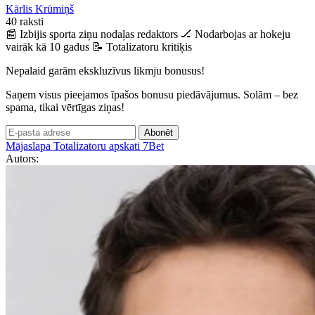
Kārlis Krūmiņš
40 raksti
📰 Izbijis sporta ziņu nodaļas redaktors
🏒 Nodarbojas ar hokeju
vairāk kā 10 gadus
📝 Totalizatoru kritiķis
Nepalaid garām ekskluzīvus likmju bonusus!
Saņem visus pieejamos īpašos bonusu piedāvājumus. Solām – bez
spama, tikai vērtīgas ziņas!
Abonēt
Mājaslapa
Totalizatoru apskati
7Bet
Autors: