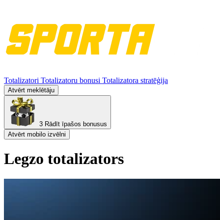
Totalizatori
Totalizatoru bonusi
Totalizatora stratēģija
Atvērt meklētāju
3
Rādīt īpašos bonusus
Atvērt mobilo izvēlni
Legzo totalizators