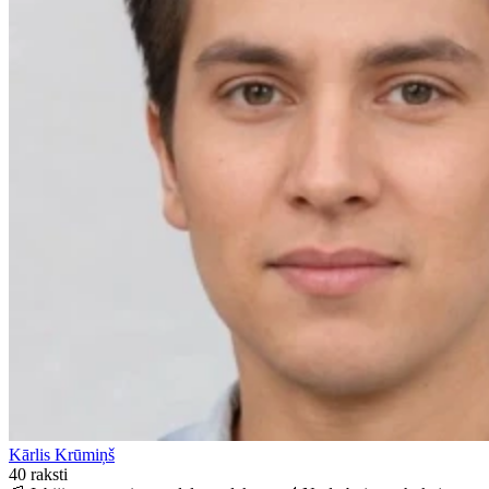
Kārlis Krūmiņš
40 raksti