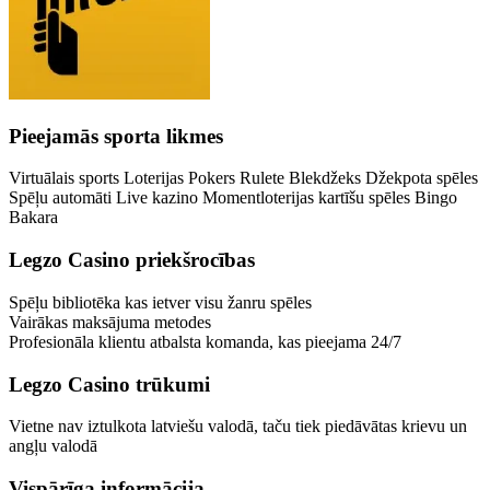
Pieejamās sporta likmes
Virtuālais sports
Loterijas
Pokers
Rulete
Blekdžeks
Džekpota spēles
Spēļu automāti
Live kazino
Momentloterijas kartīšu spēles
Bingo
Bakara
Legzo Casino priekšrocības
Spēļu bibliotēka kas ietver visu žanru spēles
Vairākas maksājuma metodes
Profesionāla klientu atbalsta komanda, kas pieejama 24/7
Legzo Casino trūkumi
Vietne nav iztulkota latviešu valodā, taču tiek piedāvātas krievu un
angļu valodā
Vispārīga informācija