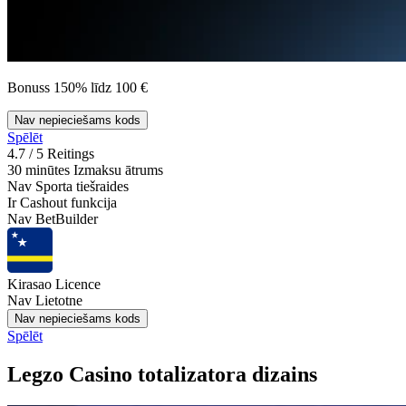
Bonuss 150% līdz 100 €
Nav nepieciešams kods
Spēlēt
4.7 / 5
Reitings
30 minūtes
Izmaksu ātrums
Nav
Sporta tiešraides
Ir
Cashout funkcija
Nav
BetBuilder
Kirasao
Licence
Nav
Lietotne
Nav nepieciešams kods
Spēlēt
Legzo Casino totalizatora dizains