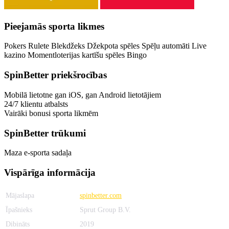
Pieejamās sporta likmes
Pokers
Rulete
Blekdžeks
Džekpota spēles
Spēļu automāti
Live
kazino
Momentloterijas kartīšu spēles
Bingo
SpinBetter priekšrocības
Mobilā lietotne gan iOS, gan Android lietotājiem
24/7 klientu atbalsts
Vairāki bonusi sporta likmēm
SpinBetter trūkumi
Maza e-sporta sadaļa
Vispārīga informācija
Mājaslapa
spinbetter.com
Īpašnieks
Sprut Group B.V.
Dibināts
2019