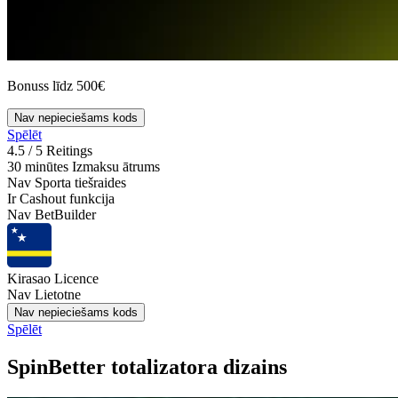
Bonuss līdz 500€
Nav nepieciešams kods
Spēlēt
4.5 / 5
Reitings
30 minūtes
Izmaksu ātrums
Nav
Sporta tiešraides
Ir
Cashout funkcija
Nav
BetBuilder
Kirasao
Licence
Nav
Lietotne
Nav nepieciešams kods
Spēlēt
SpinBetter totalizatora dizains