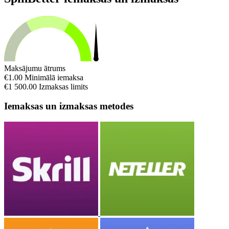
Maksājumu ātrums
€1.00
Minimālā iemaksa
€1 500.00
Izmaksas limits
Iemaksas un izmaksas metodes