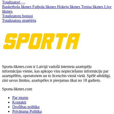
Totalizatori
Basketbola likmes
Futbola likmes
Hokeja likmes
Tenisa likmes
Live
likmes
Totalizatoru bonusi
Totalizatora stratēģija
Sporta-likmes.com ir Latvijā vadošā interneta azartspēļu
informācijas vietne, kas apkopo visu nepieciešamo informāciju par
azartspēlēm, operatoriem un to licencēm vienā vietā. Spēlē atbildīgi,
zini savus limitus, azartspēles ir pieejamas tikai no 18 gadiem.
Sporta-likmes.com
Par mums
Kontakti
Drošības politika
Privātuma Politika